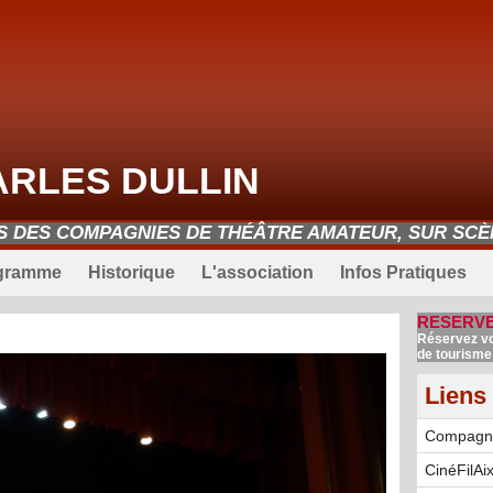
ARLES DULLIN
ES DES COMPAGNIES DE THÉÂTRE AMATEUR, SUR SCÈN
gramme
Historique
L'association
Infos Pratiques
RESERVE
Réservez vos
de tourisme 
Liens
Compagnie
CinéFilAi