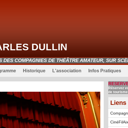
ARLES DULLIN
ES DES COMPAGNIES DE THÉÂTRE AMATEUR, SUR SCÈN
gramme
Historique
L'association
Infos Pratiques
RESERVE
Réservez vos
de tourisme 
Liens
Compagnie
CinéFilAi