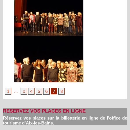
1
...
«
4
5
6
7
8
RESERVEZ VOS PLACES EN LIGNE
Réservez vos places sur la billetterie en ligne de l'office de
tourisme d'Aix-les-Bains.