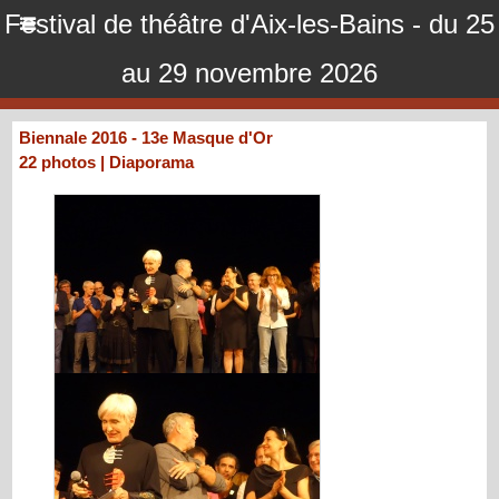
Festival de théâtre d'Aix-les-Bains - du 25
au 29 novembre 2026
Biennale 2016 - 13e Masque d'Or
22 photos
|
Diaporama